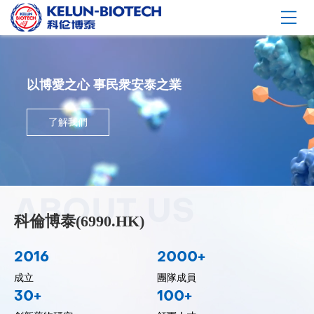
首頁
以博愛之心 事民衆安泰之業
關于我們
科學與産品管線
了解我們
我們的産品
全球合作
ABOUT US
科倫博泰(6990.HK)
招賢納士
2016
2000+
投資者關系
成立
團隊成員
新聞中心
30+
100+