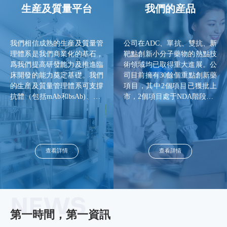
生産及質量平台
我們的産品
我們相信成熟的生産及質量管
公司在ADC、單抗、雙抗、新
理體系是我們商業化的基石，
靶點創新小分子藥物的熱點技
爲我們提高研發能力及推進臨
術領域均已取得重大進展。公
床開發的能力奠定基礎。我們
司目前擁有30餘個重點創新藥
的生産及質量管理體系可支撐
項目，其中2個項目已獲批上
抗體（包括mAb和bsAb)、AD
市，2個項目處于NDA階段，1
C及新型偶聯藥物及創新小分
0餘個項目正處于臨床階段。
子藥物（含放射性藥品）生
公司成功構建了享譽國際的A
産。該體系有助于保證我們臨
DC開發平台OptiDC™，已有1
床與商業化産品質量持續穩定
個ADC項目獲批上市，1個AD
可控。
C項目處于NDA階段，多個A
查看詳情
查看詳情
DC或新型ADC項目處于臨床
或...
NEWS
第一時間，第一資訊