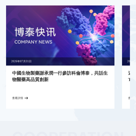
2026年07月31日
2026
中國生物製藥謝承潤一行參訪科倫博泰，共話生
邁向
物醫藥高品質創新
TM
查看詳情
查看