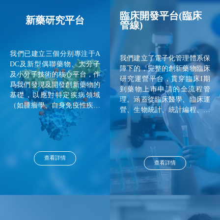
臨床開發平台(臨床
新藥研究平台
管線)
我們已建立三個分别專注于A
我們建立了電子化管理體系保
DC及新型偶聯藥物、大分子
障下的，完整的創新藥物臨床
及小分子技術的核心平台，作
研究運營平台，貫穿臨床I期
爲我們發現及開發創新藥物的
到藥物上市申請的全流程管
基礎，以應對特定疾病領域
理。涵蓋從臨床醫學、臨床運
（如腫瘤學、自身免疫性疾病
營、生物統計、統計編程、數
及代謝疾病）的醫療需求。該
據管理、建庫編程、藥物警戒
等平台涵蓋不同藥物類型的整
等功能闆塊。同時，與新藥研
個研發過程，可協同工作以在
究平台、生産及質量平台、轉
藥物開發的關鍵階段實現交叉
化醫學、藥政注冊、知識産權
協同作用。
查看詳情
等平台密切合作，保障臨床項
查看詳情
目高質量、高效率推...