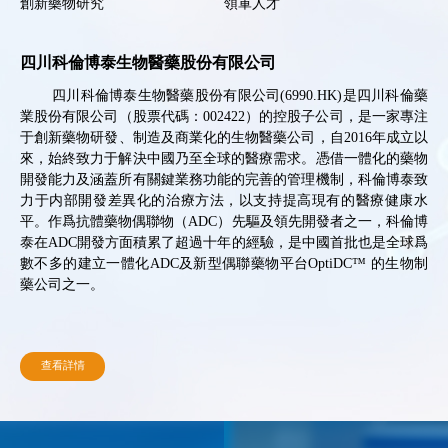
創新藥物研究
領軍人才
簡體 /
繁體 /
EN
四川科倫博泰生物醫藥股份有限公司
四川科倫博泰生物醫藥股份有限公司(6990.HK)是四川科倫藥
業股份有限公司（股票代碼：002422）的控股子公司，是一家專注
于創新藥物研發、制造及商業化的生物醫藥公司，自2016年成立以
來，始終致力于解決中國乃至全球的醫療需求。憑借一體化的藥物
開發能力及涵蓋所有關鍵業務功能的完善的管理機制，科倫博泰致
力于内部開發差異化的治療方法，以支持提高現有的醫療健康水
平。作爲抗體藥物偶聯物（ADC）先驅及領先開發者之一，科倫博
泰在ADC開發方面積累了超過十年的經驗，是中國首批也是全球爲
數不多的建立一體化ADC及新型偶聯藥物平台OptiDC™ 的生物制
藥公司之一。
查看詳情